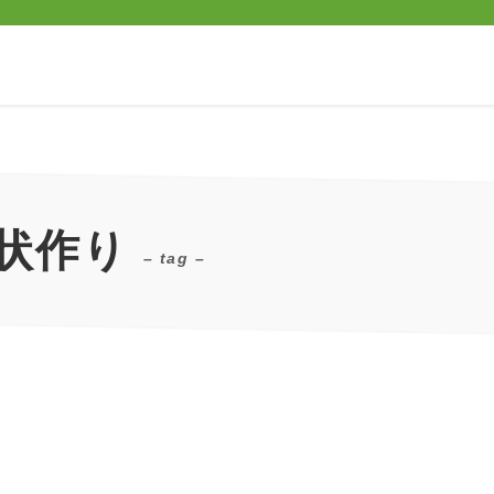
状作り
– tag –